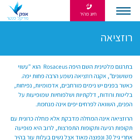
חיוג מהיר
רוזציאה
בתרגום מלטינית השם היפה Rosaceus הוא "עשוי
משושנים", אקנה רוזציאה נשמע הרבה פחות יפה.
כאשר בפנים יש נימים מורחבים, אדמומיות, נפיחות,
בליטות ורודות, דלקתיות ושלפוחיות שמופיעות על
הפנים, השוואה לפרחים יפים אינה מנחמת.
הרוזציאה אינה המחלה מדבקת אלא מחלה כרונית עם
תקופות רגיעה ותקופות התפרצות, לרוב היא מופיעה
אחרי גיל 30 ונפוצה מאוד אצל נשים בעלות עור בהיר