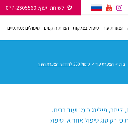
לשיחת ייעוץ:
077-2305560
הצערת עור
טיפול בצלקות
הצרת היקפים
טיפולים אסתטיים
בית
>
הצערת עור
>
טיפול 360 לחידוש והצערת העור
יזר, פילינג כימי ועוד רבים.
י רק סוג טיפול אחד או טיפול