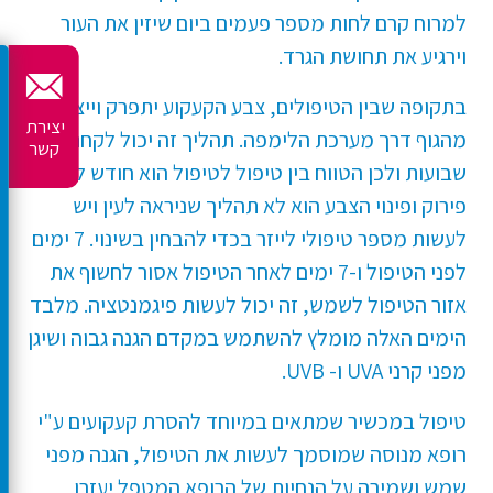
למרוח קרם לחות מספר פעמים ביום שיזין את העור
וירגיע את תחושת הגרד.
בתקופה שבין הטיפולים, צבע הקעקוע יתפרק וייצא
יצירת
מהגוף דרך מערכת הלימפה. תהליך זה יכול לקחת כ-3
קשר
שבועות ולכן הטווח בין טיפול לטיפול הוא חודש לפחות.
פירוק ופינוי הצבע הוא לא תהליך שניראה לעין ויש
לעשות מספר טיפולי לייזר בכדי להבחין בשינוי. 7 ימים
לפני הטיפול ו-7 ימים לאחר הטיפול אסור לחשוף את
אזור הטיפול לשמש, זה יכול לעשות פיגמנטציה. מלבד
הימים האלה מומלץ להשתמש במקדם הגנה גבוה ושיגן
מפני קרני UVA ו- UVB.
טיפול במכשיר שמתאים במיוחד להסרת קעקועים ע"י
רופא מנוסה שמוסמך לעשות את הטיפול, הגנה מפני
שמש ושמירה על הנחיות של הרופא המטפל יעזרו