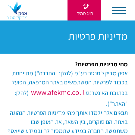
חיוג מהיר
מדיניות פרטיות
מהי מדיניות הפרטיות?
אפק מדיקל סנטר בע"מ (להלן: "החברה") מתייחסת
בכבוד לפרטיות המשתמשים באתר המרפאה, הפועל
www.afekmc.co.il
בכתובת האינטרנט
(להלן:
"האתר").
תנאים אלה ילמדו אותך מהי מדיניות הפרטיות הנהוגה
באתר. הם סוקרים, בין השאר, את האופן שבו
משתמשת החברה במידע שתמסור לה ובמידע שייאסף